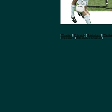
[
Werkstatt
] [
Fuhrpark
] [
Meisterbude
] [
Wandze
[
Impressum
] [
Datenschutz Erklärung
]